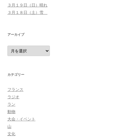
３月１９日（日）晴れ
３月１８日（土）雪
アーカイブ
ア
ー
カ
イ
ブ
カテゴリー
フランス
ラジオ
ラン
動物
大会・イベント
山
文化