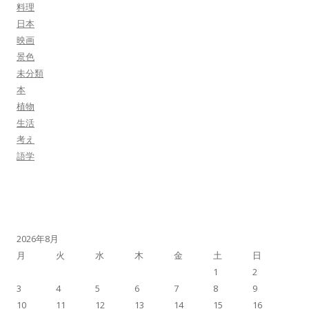
料理
日本
映画
景色
未分類
本
植物
生活
考え
語学
2026年8月
月
火
水
木
金
土
日
1
2
3
4
5
6
7
8
9
10
11
12
13
14
15
16