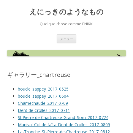
えにっきのようなもの
Quelque chose comme ENIKKI
コ
メニュー
ン
テ
ン
ツ
へ
ス
キ
ッ
ギャラリー_chartreuse
プ
boucle_sappey_2017_0525
boucle_sappey_2017_0604
Chamechaude_2017_0709
Dent de Crolles_2017_0711
St.Pierre de Chartreuse-Grand_Som_2017_0724
Manival-Col de faïta-Dent de Crolles_2017_0805
La-Tronche_St-Pierre-de-Chartreuse_2017_0812