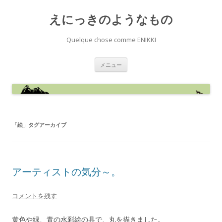
えにっきのようなもの
Quelque chose comme ENIKKI
コ
メニュー
ン
テ
ン
ツ
へ
ス
キ
ッ
プ
「
絵
」タグアーカイブ
アーティストの気分～。
コメントを残す
黄色や緑、青の水彩絵の具で、丸を描きました。