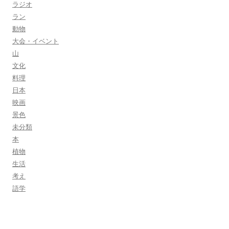
ラジオ
ラン
動物
大会・イベント
山
文化
料理
日本
映画
景色
未分類
本
植物
生活
考え
語学