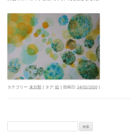
カテゴリー:
未分類
| タグ:
絵
| 投稿日:
24/02/2020
|
検
索