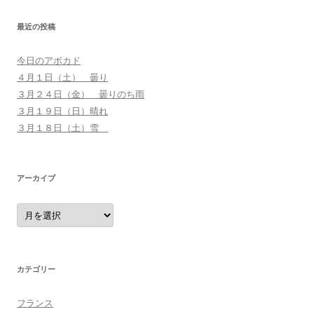
:
最近の投稿
今日のアボカド
４月１日（土） 曇り
３月２４日（金） 曇りのち雨
３月１９日（日）晴れ
３月１８日（土）雪
アーカイブ
ア
ー
カ
イ
ブ
カテゴリー
フランス