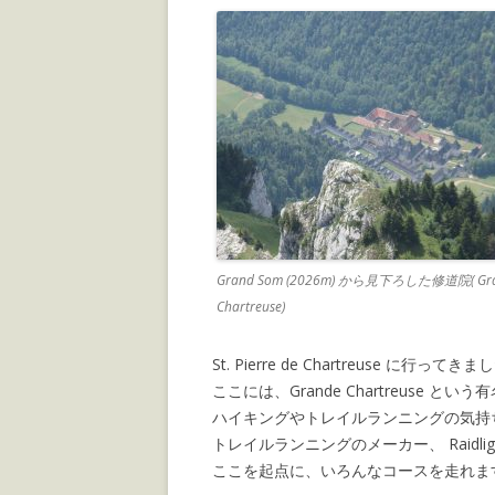
Grand Som (2026m) から見下ろした修道院( Gr
Chartreuse)
St. Pierre de Chartreuse に行ってき
ここには、Grande Chartreuse 
ハイキングやトレイルランニングの気持
トレイルランニングのメーカー、 Raidl
ここを起点に、いろんなコースを走れま