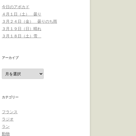
今日のアボカド
４月１日（土） 曇り
３月２４日（金） 曇りのち雨
３月１９日（日）晴れ
３月１８日（土）雪
アーカイブ
ア
ー
カ
イ
ブ
カテゴリー
フランス
ラジオ
ラン
動物