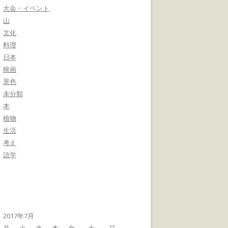
大会・イベント
山
文化
料理
日本
映画
景色
未分類
本
植物
生活
考え
語学
2017年7月