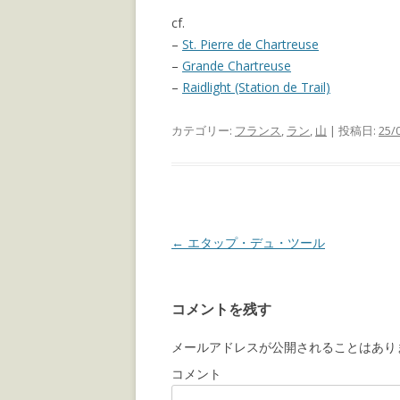
cf.
–
St. Pierre de Chartreuse
–
Grande Chartreuse
–
Raidlight (Station de Trail)
カテゴリー:
フランス
,
ラン
,
山
| 投稿日:
25/
投
←
エタップ・デュ・ツール
稿
ナ
コメントを残す
ビ
ゲ
メールアドレスが公開されることはあり
ー
コメント
シ