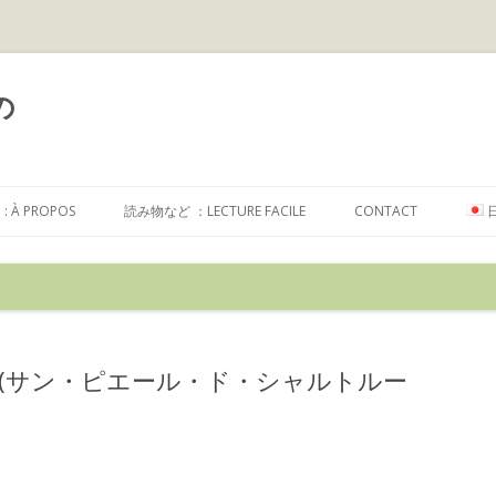
の
コ
ン
À PROPOS
読み物など ：LECTURE FACILE
CONTACT
テ
ン
ツ
へ
ス
キ
ッ
プ
rtreuse (サン・ピエール・ド・シャルトルー