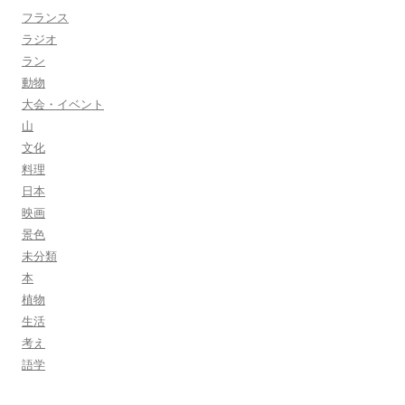
フランス
ラジオ
ラン
動物
大会・イベント
山
文化
料理
日本
映画
景色
未分類
本
植物
生活
考え
語学