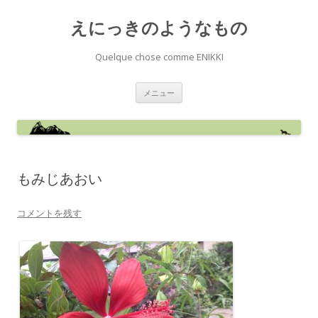
えにっきのようなもの
Quelque chose comme ENIKKI
コ
メニュー
ン
テ
ン
ツ
へ
ス
キ
ッ
もみじあおい
プ
コメントを残す