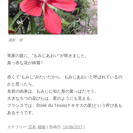
撮影：母
実家の庭に、”もみじあおい”が咲きました。
真っ赤な花が綺麗 !
赤くて”もみじ”みたいだから、もみじあおいと呼ばれているの
かと思ったら、
名前の由来は、もみじに似た形の葉っぱだそう。
大きな５つの花びらは、星のようにも見える。
フランスでは、Étoile du Texas(テキサスの星)という呼び名も
あるそうです。
カテゴリー:
日本
,
植物
| 投稿日:
13/08/2017
|