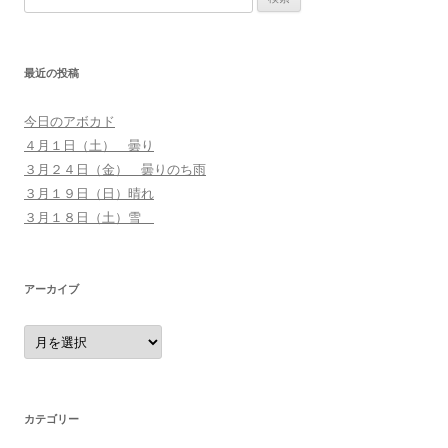
索
:
最近の投稿
今日のアボカド
４月１日（土） 曇り
３月２４日（金） 曇りのち雨
３月１９日（日）晴れ
３月１８日（土）雪
アーカイブ
ア
ー
カ
イ
ブ
カテゴリー