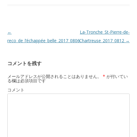
投
←
La-Tronche_St-Pierre-de-
稿
reco_de_l’échappée_belle_2017_0806
Chartreuse_2017_0812
→
ナ
ビ
コメントを残す
ゲ
ー
メールアドレスが公開されることはありません。
*
が付いてい
る欄は必須項目です
シ
コメント
ョ
ン