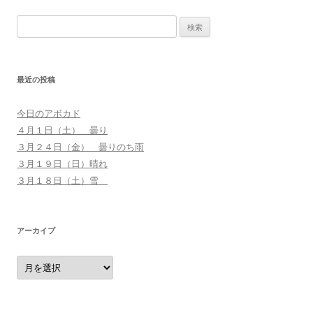
検
索
:
最近の投稿
今日のアボカド
４月１日（土） 曇り
３月２４日（金） 曇りのち雨
３月１９日（日）晴れ
３月１８日（土）雪
アーカイブ
ア
ー
カ
イ
ブ