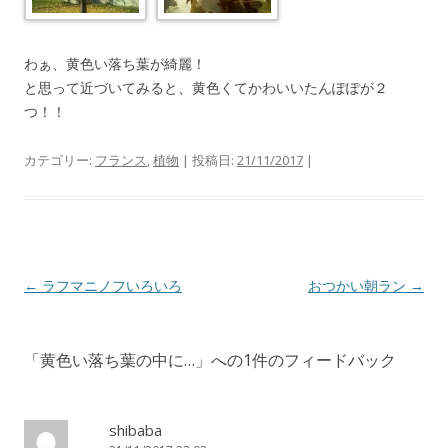
わぁ、黄色い落ち葉が綺麗！
と思って近づいてみると、黄色くてかわいいたんぽぽが２
つ！！
カテゴリー:
フランス
,
植物
| 投稿日:
21/11/2017
|
投
←
ラフマニノフいろいろ
おつかい朝ラン
→
稿
ナ
「
黄色い落ち葉の中に…
」への1件のフィードバック
ビ
ゲ
ー
shibaba