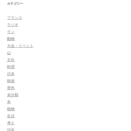
カテゴリー
フランス
ラジオ
ラン
動物
大会・イベント
山
文化
料理
日本
映画
景色
未分類
本
植物
生活
考え
語学