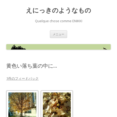
えにっきのようなもの
Quelque chose comme ENIKKI
コ
メニュー
ン
テ
ン
ツ
へ
ス
キ
ッ
黄色い落ち葉の中に…
プ
1件のフィードバック