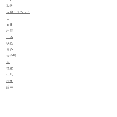
動物
大会・イベント
山
文化
料理
日本
映画
景色
未分類
本
植物
生活
考え
語学