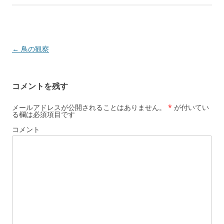
投
←
鳥の観察
稿
ナ
コメントを残す
ビ
ゲ
メールアドレスが公開されることはありません。
*
が付いてい
る欄は必須項目です
ー
コメント
シ
ョ
ン