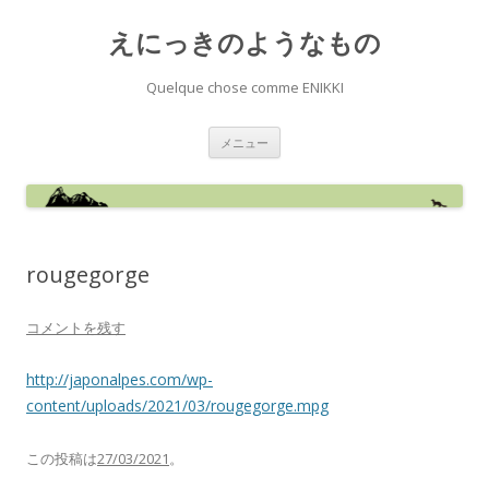
えにっきのようなもの
Quelque chose comme ENIKKI
コ
メニュー
ン
テ
ン
ツ
へ
ス
キ
ッ
rougegorge
プ
コメントを残す
http://japonalpes.com/wp-
content/uploads/2021/03/rougegorge.mpg
この投稿は
27/03/2021
。