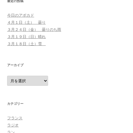
最近の投稿
今日のアボカド
４月１日（土） 曇り
３月２４日（金） 曇りのち雨
３月１９日（日）晴れ
３月１８日（土）雪
アーカイブ
ア
ー
カ
イ
ブ
カテゴリー
フランス
ラジオ
ラン