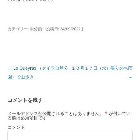
カテゴリー:
未分類
| 投稿日:
24/09/2022
|
投
←
Le Queyras （クイラ自然公
１０月１７日（水）曇りのち雨
稿
園）で山歩き
→
ナ
ビ
コメントを残す
ゲ
ー
メールアドレスが公開されることはありません。
*
が付いてい
る欄は必須項目です
シ
コメント
ョ
ン