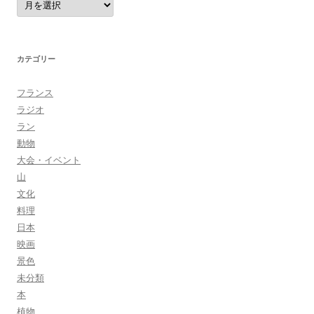
ー
カ
イ
ブ
カテゴリー
フランス
ラジオ
ラン
動物
大会・イベント
山
文化
料理
日本
映画
景色
未分類
本
植物