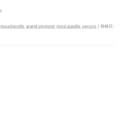
！
 moucherolle
,
grand veymont
,
mont aiguille
,
vercors
| 投稿日: