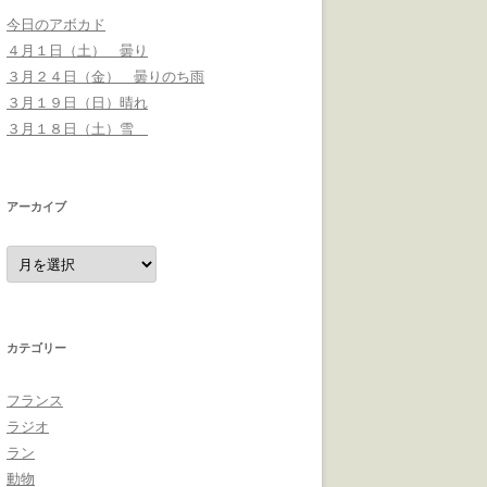
今日のアボカド
４月１日（土） 曇り
３月２４日（金） 曇りのち雨
３月１９日（日）晴れ
３月１８日（土）雪
アーカイブ
ア
ー
カ
イ
ブ
カテゴリー
フランス
ラジオ
ラン
動物