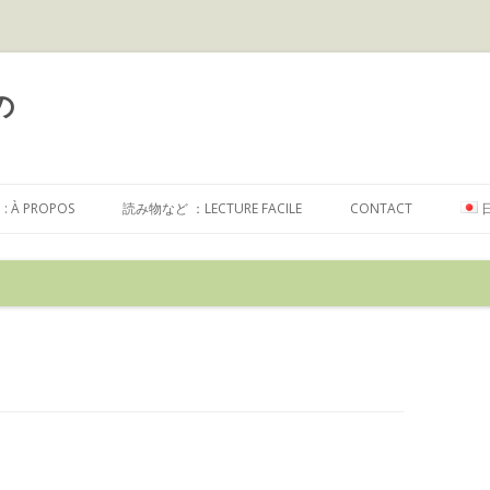
の
コ
ン
À PROPOS
読み物など ：LECTURE FACILE
CONTACT
テ
ン
ツ
へ
ス
キ
ッ
プ