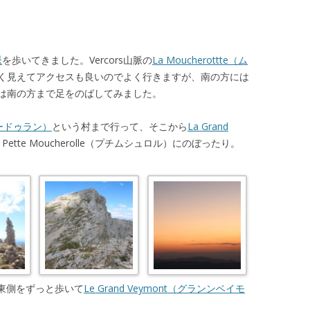
脈
を歩いてきました。Vercors山脈の
La Moucherottte（ム
く見えてアクセスも良いのでよく行きますが、南の方には
は南の方まで足をのばしてみました。
ヴィラードゥラン）
という村まで行って、そこから
La Grand
 Pette Moucherolle（プチムシュロル）にのぼったり。
rsの東側をずっと歩いて
Le Grand Veymont（グランンベイモ