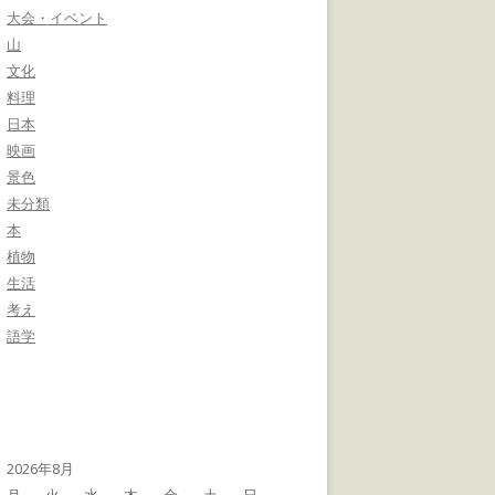
大会・イベント
山
文化
料理
日本
映画
景色
未分類
本
植物
生活
考え
語学
2026年8月