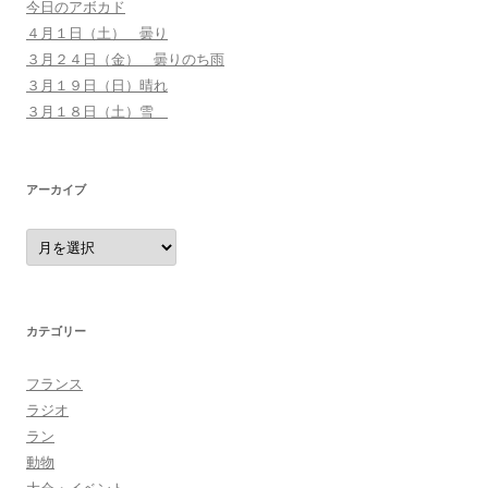
今日のアボカド
４月１日（土） 曇り
３月２４日（金） 曇りのち雨
３月１９日（日）晴れ
３月１８日（土）雪
アーカイブ
ア
ー
カ
イ
ブ
カテゴリー
フランス
ラジオ
ラン
動物
大会・イベント