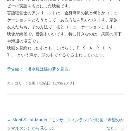
ビーの実話をもとにした映画です。
言語聴覚士のアンリエットは、全身麻痺の彼と何とかコミュニ
ケーションをとろうとして、ある方法を思いつきます。家族・
友人たちも、その方法で、彼とコミュニケーションします。
映像が綺麗で、音楽もいいです。特に好きなのは、病院の廊下
や海辺の場面です。
映画を見終わったあとも、しばらく、E・S・A・R・I・N・
T… という声が、頭の中でぐるぐるまわっています。
予告編：『潜水服は蝶の夢を見る』
カテゴリー:
映画
| 投稿日:
13/08/2018
|
投
←
Mont-Saint-Martin（モンサ
フィンランドの映画『希望のか
稿
ンマルタン）から見る Le
なた』
→