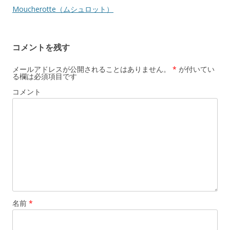
ナ
Moucherotte（ムシュロット）
ビ
ゲ
コメントを残す
ー
シ
メールアドレスが公開されることはありません。
*
が付いてい
る欄は必須項目です
ョ
コメント
ン
名前
*