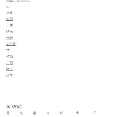
山
文化
料理
日本
映画
景色
未分類
本
植物
生活
考え
語学
2018年8月
月
火
水
木
金
土
日