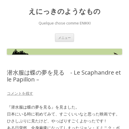
えにっきのようなもの
Quelque chose comme ENIKKI
コ
メニュー
ン
テ
ン
ツ
へ
ス
キ
ッ
潜水服は蝶の夢を見る - Le Scaphandre et
プ
le Papillon –
コメントを残す
『潜水服は蝶の夢を見る』を見ました。
日本にいる時に初めてみて、すごくいいなと思った映画です。
ひさしぶりに見たけど、やっぱりすごくよかったです !
ある日突然、全身麻痺になってしまったジャン・ドミニク・ボ