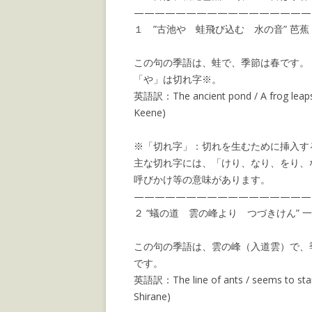
—————————————————
１ ”古池や 蛙飛び込む 水の音” 芭蕉
この句の季語は、蛙で、季節は春です。
「や」は切れ字※。
英語訳：The ancient pond / A frog leaps i
Keene)
※「切れ字」：切れを生むために挿入す
主な切れ字には、「けり、なり、をり、
呼びかけ等の意味があります。
—————————————————
２ “蟻の道 雲の峰より つづきけん” 
この句の季語は、雲の峰（入道雲）で、
です。
英語訳：The line of ants / seems to start
Shirane)