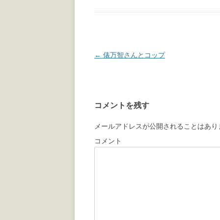
投
←
俵万智さんとコップ
稿
ナ
ビ
コメントを残す
ゲ
ー
メールアドレスが公開されることはあり
シ
コメント
ョ
ン