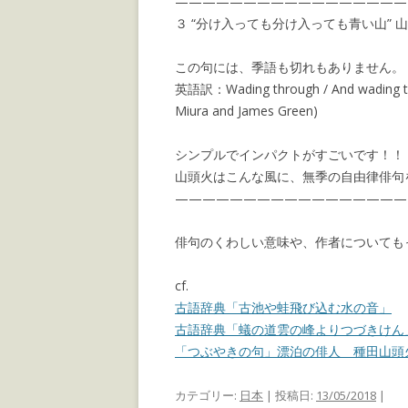
—————————————————
３ “分け入っても分け入っても青い山” 
この句には、季語も切れもありません。
英語訳：Wading through / And wading throu
Miura and James Green)
シンプルでインパクトがすごいです！！
山頭火はこんな風に、無季の自由律俳句
—————————————————
俳句のくわしい意味や、作者についても
cf.
古語辞典「古池や蛙飛び込む水の音」
古語辞典「蟻の道雲の峰よりつづきけん
「つぶやきの句」漂泊の俳人 種田山頭
カテゴリー:
日本
| 投稿日:
13/05/2018
|