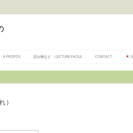
の
コ
ン
À PROPOS
読み物など ：LECTURE FACILE
CONTACT
テ
ン
ツ
へ
ス
キ
ッ
プ
れ）