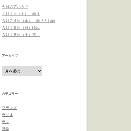
今日のアボカド
４月１日（土） 曇り
３月２４日（金） 曇りのち雨
３月１９日（日）晴れ
３月１８日（土）雪
アーカイブ
ア
ー
カ
イ
ブ
カテゴリー
フランス
ラジオ
ラン
動物