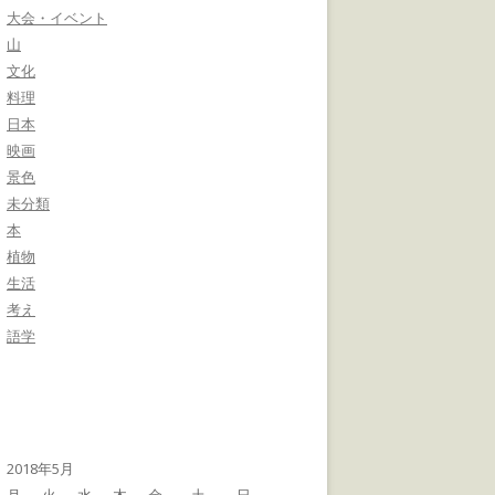
大会・イベント
山
文化
料理
日本
映画
景色
未分類
本
植物
生活
考え
語学
2018年5月