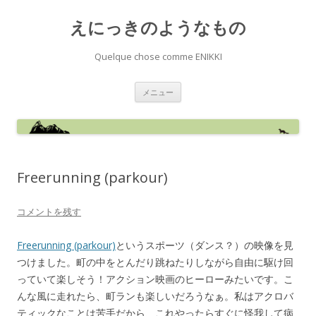
えにっきのようなもの
Quelque chose comme ENIKKI
コ
メニュー
ン
テ
ン
ツ
へ
ス
キ
ッ
Freerunning (parkour)
プ
コメントを残す
Freerunning (parkour)
というスポーツ（ダンス？）の映像を見
つけました。町の中をとんだり跳ねたりしながら自由に駆け回
っていて楽しそう！アクション映画のヒーローみたいです。こ
んな風に走れたら、町ランも楽しいだろうなぁ。私はアクロバ
ティックなことは苦手だから、これやったらすぐに怪我して病