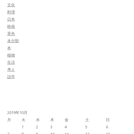
文化
料理
日本
映画
景色
未分類
本
植物
生活
考え
語学
2019年10月
月
火
水
木
金
土
日
1
2
3
4
5
6
7
8
9
10
11
12
13