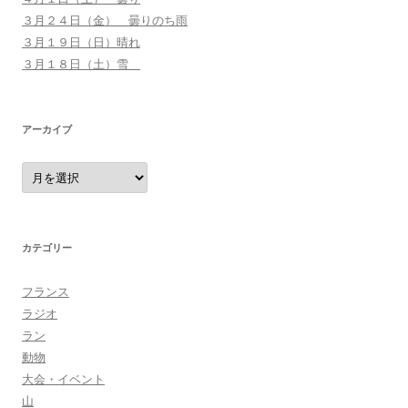
３月２４日（金） 曇りのち雨
３月１９日（日）晴れ
３月１８日（土）雪
アーカイブ
ア
ー
カ
イ
ブ
カテゴリー
フランス
ラジオ
ラン
動物
大会・イベント
山