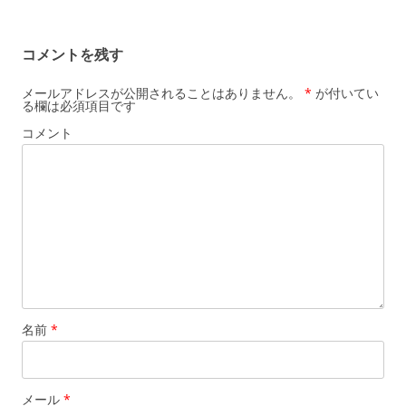
稿
ナ
コメントを残す
ビ
ゲ
メールアドレスが公開されることはありません。
*
が付いてい
る欄は必須項目です
ー
コメント
シ
ョ
ン
名前
*
メール
*