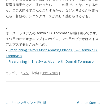
院送り確実だけど、彼だったら、ここの壁でこんなことするか
な、ここの階段でこんなことするかな、などと考えながら走っ
たら、普段のランニングコースが楽しく感じられるかも。
cf.
オーストラリア人のDominic Di Tommasoが駆け回ってます。
１つ目のビデオはエジプトのカイロ、２つ目のビデオはスイス
アルプスで撮影されたもの。
–
Freerunning Cairo’s Most Amazing Places | w/ Dominic Di
Tommaso
–
Freerunning In The Swiss Alps | with Dom di Tommaso
カテゴリー:
ラン
| 投稿日:
19/10/2019
|
投
←
リヨンマラソンと折り紙
Grande Sure
→