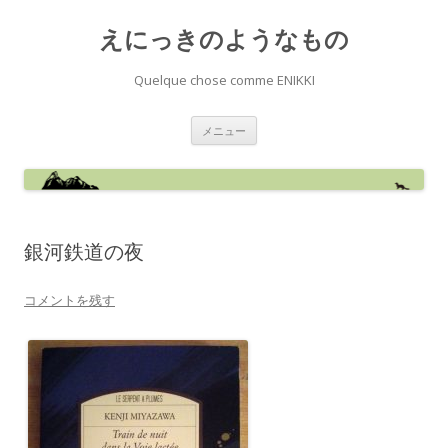
えにっきのようなもの
Quelque chose comme ENIKKI
コ
メニュー
ン
テ
ン
ツ
へ
ス
キ
ッ
銀河鉄道の夜
プ
コメントを残す