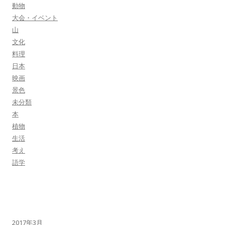
動物
大会・イベント
山
文化
料理
日本
映画
景色
未分類
本
植物
生活
考え
語学
2017年3月