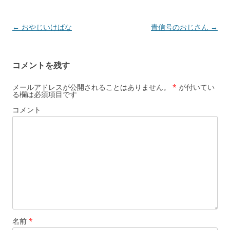
投
←
おやじいけばな
青信号のおじさん
→
稿
ナ
コメントを残す
ビ
ゲ
メールアドレスが公開されることはありません。
*
が付いてい
る欄は必須項目です
ー
コメント
シ
ョ
ン
名前
*