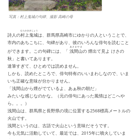
写真：村上鬼城の句碑、撮影 高崎の母
むらかみきじょう
詩人の
村上鬼城
は、群馬県高崎市にゆかりの人ということで、
市内のあちこちに、句碑があり、彼のいろんな俳句を読むこと
あさまやま
ができます。この句碑には、「
浅間山
の 煙出て見よ けさの
秋」と書いてあります。
達筆すぎて、ひとめでは読めません。
しかも、読めたところで、俳句特有のいいまわしなので、いま
いち正確な意味が分かりません。
「浅間山から煙がでているよ、あぁ秋の朝だ」
みたいな感じなのかな。（元の俳句にあった風情はどこへや
ら。。。）
浅間山は、群馬県と長野県の境に位置する2568標高メートルの
火山です。
浅間というのは、古語で火山という意味だそうです。
今も元気に活動していて、最近では、2015年に噴火していま