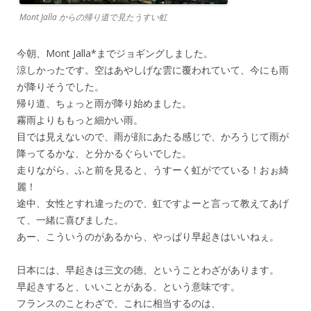
Mont Jalla からの帰り道で見たうすい虹
今朝、Mont Jalla*までジョギングしました。
涼しかったです。空はあやしげな雲に覆われていて、今にも雨
が降りそうでした。
帰り道、ちょっと雨が降り始めました。
霧雨よりももっと細かい雨。
目では見えないので、雨が顔にあたる感じで、かろうじて雨が
降ってるかな、と分かるぐらいでした。
走りながら、ふと前を見ると、うすーく虹がでている！おぉ綺
麗！
途中、女性とすれ違ったので、虹ですよーと言って教えてあげ
て、一緒に喜びました。
あー、こういうのがあるから、やっぱり早起きはいいねぇ。
日本には、早起きは三文の徳、ということわざがあります。
早起きすると、いいことがある、という意味です。
フランスのことわざで、これに相当するのは、