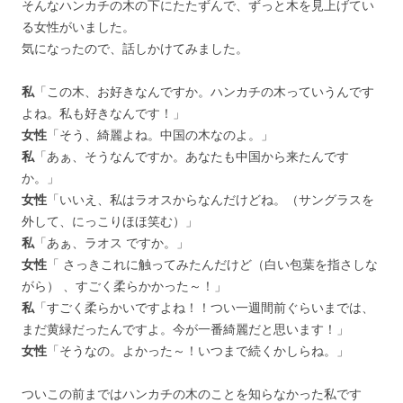
そんなハンカチの木の下にたたずんで、ずっと木を見上げてい
る女性がいました。
気になったので、話しかけてみました。
私
「この木、お好きなんですか。ハンカチの木っていうんです
よね。私も好きなんです！」
女性
「そう、綺麗よね。中国の木なのよ。」
私
「あぁ、そうなんですか。あなたも中国から来たんです
か。」
女性
「いいえ、私はラオスからなんだけどね。（サングラスを
外して、にっこりほほ笑む）」
私
「あぁ、ラオス ですか。」
女性
「 さっきこれに触ってみたんだけど（白い包葉を指さしな
がら） 、すごく柔らかかった～！」
私
「すごく柔らかいですよね！！つい一週間前ぐらいまでは、
まだ黄緑だったんですよ。今が一番綺麗だと思います！」
女性
「そうなの。よかった～！いつまで続くかしらね。」
ついこの前まではハンカチの木のことを知らなかった私です