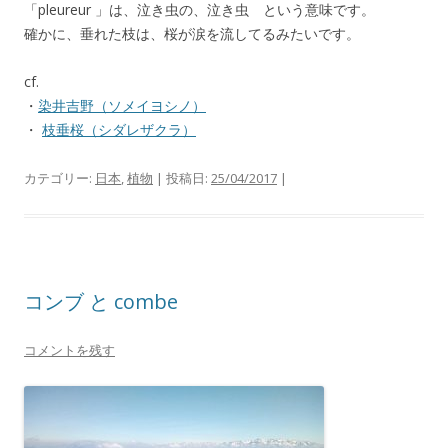
「pleureur 」は、泣き虫の、泣き虫 という意味です。
確かに、垂れた枝は、桜が涙を流してるみたいです。
cf.
・
染井吉野（ソメイヨシノ）
・
枝垂桜（シダレザクラ）
カテゴリー:
日本
,
植物
| 投稿日:
25/04/2017
|
コンブ と combe
コメントを残す