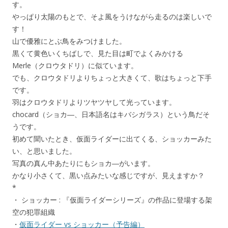
す。
やっぱり太陽のもとで、そよ風をうけながら走るのは楽しいで
す！
山で優雅にとぶ鳥をみつけました。
黒くて黄色いくちばしで、見た目は町でよくみかける
Merle（クロウタドリ）に似ています。
でも、クロウタドリよりちょっと大きくて、歌はちょっと下手
です。
羽はクロウタドリよりツヤツヤして光っています。
chocard（ショカ―、日本語名はキバシガラス）という鳥だそ
うです。
初めて聞いたとき、仮面ライダーに出てくる、ショッカーみた
い、と思いました。
写真の真ん中あたりにもショカ―がいます。
かなり小さくて、黒い点みたいな感じですが、見えますか？
*
・ ショッカー : 『仮面ライダーシリーズ』の作品に登場する架
空の犯罪組織
・
仮面ライダー vs ショッカー（予告編）