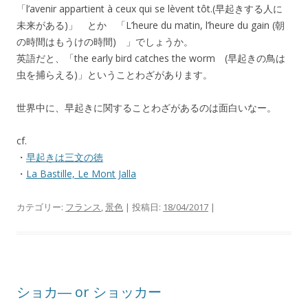
「l’avenir appartient à ceux qui se lèvent tôt.(早起きする人に
未来がある)」 とか 「L’heure du matin, l’heure du gain (朝
の時間はもうけの時間) 」でしょうか。
英語だと、「the early bird catches the worm (早起きの鳥は
虫を捕らえる)」ということわざがあります。
世界中に、早起きに関することわざがあるのは面白いなー。
cf.
・
早起きは三文の徳
・
La Bastille, Le Mont Jalla
カテゴリー:
フランス
,
景色
| 投稿日:
18/04/2017
|
ショカ― or ショッカー