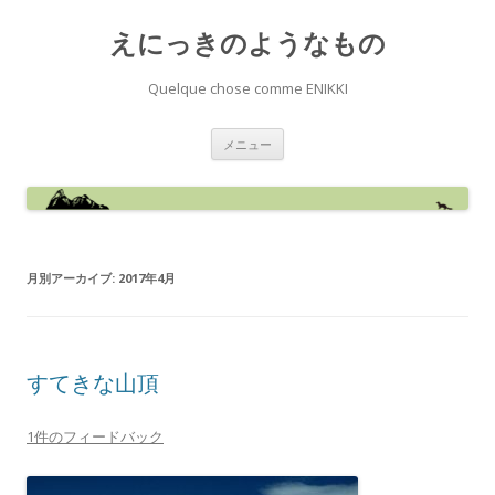
えにっきのようなもの
Quelque chose comme ENIKKI
コ
メニュー
ン
テ
ン
ツ
へ
ス
キ
ッ
プ
月別アーカイブ:
2017年4月
すてきな山頂
1件のフィードバック