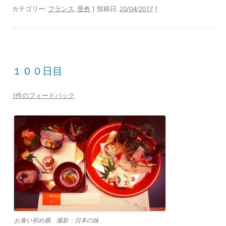
カテゴリー:
フランス
,
景色
| 投稿日:
20/04/2017
|
１００日目
1件のフィードバック
お食い初め膳、撮影：日本の妹