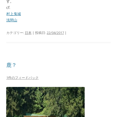
す。
cf.
村上鬼城
浅間山
カテゴリー:
日本
| 投稿日:
22/04/2017
|
鹿？
1件のフィードバック