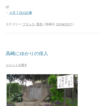
cf.
・
４月７日の記事
カテゴリー:
フランス
,
景色
| 投稿日:
23/04/2017
|
高崎にゆかりの俳人
コメントを残す