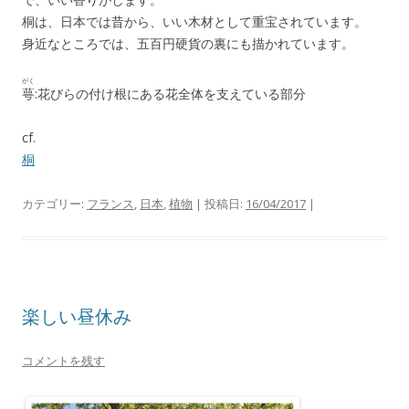
桐は、日本では昔から、いい木材として重宝されています。
身近なところでは、五百円硬貨の裏にも描かれています。
がく
萼
:花びらの付け根にある花全体を支えている部分
cf.
桐
カテゴリー:
フランス
,
日本
,
植物
| 投稿日:
16/04/2017
|
楽しい昼休み
コメントを残す