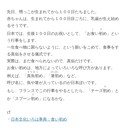
先日、甥っこが生まれてから１００日たちました。
赤ちゃんは、生まれてから１００日目ごろに、乳歯が生え始め
るそうです。
く
ぞ
日本では、生後１００日のお祝いとして、「お
食
い
初
め」とい
う行事をします。
一生食べ物に困らないように、という願いをこめて、食事をす
る真似をさせる儀式です。
実際は、まだ食べられないので、真似だけです。
お食い初めは、地方によっていろいろな呼び方があります。
まなはじ
はしはじ
例えば、「
真魚初
め」「
箸初
め」など。
呼び名に、魚や箸が入っているのが日本ぽいです。
ぞ
もし、フランスでこの行事をやるとしたら、「チーズ
初
め」と
ぞ
か「スプーン
初
め」になるかな。
cf.
・
日本文化いろは事典：食い初め