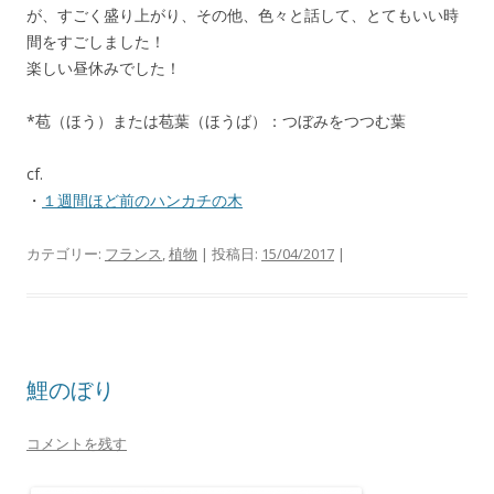
が、すごく盛り上がり、その他、色々と話して、とてもいい時
間をすごしました！
楽しい昼休みでした！
*苞（ほう）または苞葉（ほうば）：つぼみをつつむ葉
cf.
・
１週間ほど前のハンカチの木
カテゴリー:
フランス
,
植物
| 投稿日:
15/04/2017
|
鯉のぼり
コメントを残す