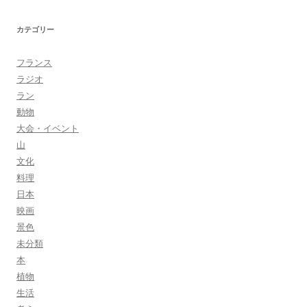
ブ
カテゴリー
フランス
ラジオ
ラン
動物
大会・イベント
山
文化
料理
日本
映画
景色
未分類
本
植物
生活