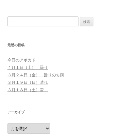
検
索
:
最近の投稿
今日のアボカド
４月１日（土） 曇り
３月２４日（金） 曇りのち雨
３月１９日（日）晴れ
３月１８日（土）雪
アーカイブ
ア
ー
カ
イ