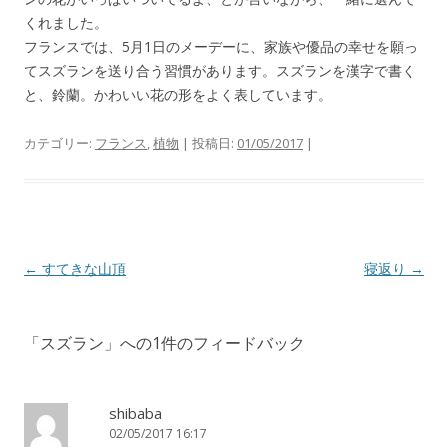
くれました。
フランスでは、5月1日のメーデーに、家族や優品の幸せを願っ
てスズランを送り合う習慣があります。スズランを漢字で書く
と、鈴蘭。かわいい花の形をよく表しています。
カテゴリー:
フランス
,
植物
| 投稿日:
01/05/2017
|
投
←
すてきな山頂
寝返り
→
稿
ナ
「
スズラン
」への1件のフィードバック
ビ
ゲ
ー
shibaba
02/05/2017 16:17
シ