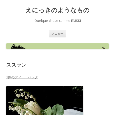
えにっきのようなもの
Quelque chose comme ENIKKI
コ
メニュー
ン
テ
ン
ツ
へ
ス
キ
ッ
スズラン
プ
1件のフィードバック