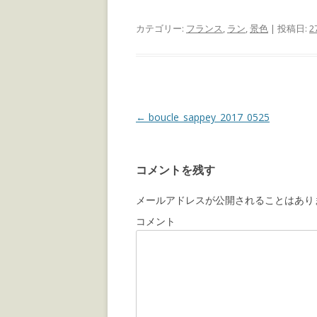
カテゴリー:
フランス
,
ラン
,
景色
| 投稿日:
2
投
←
boucle_sappey_2017_0525
稿
ナ
コメントを残す
ビ
ゲ
メールアドレスが公開されることはあり
ー
コメント
シ
ョ
ン