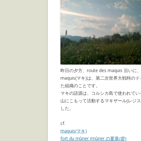
昨日の夕方、route des maquis 沿いに、
maquis(マキ)は、第二次世界大戦
た組織のことです。
マキの語源は、コルシカ島で使われてい
山にこもって活動するマキザール(レジ
した。
cf.
maquis(マキ)
fort du mûrier (mûrier の要塞/砦)