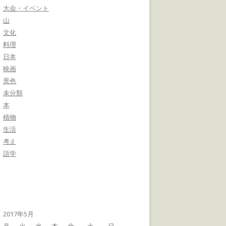
大会・イベント
山
文化
料理
日本
映画
景色
未分類
本
植物
生活
考え
語学
2017年5月