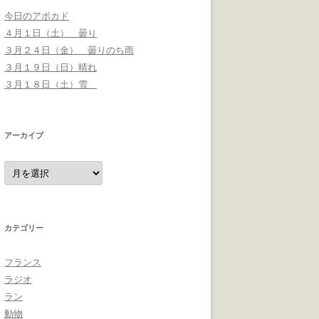
今日のアボカド
４月１日（土） 曇り
３月２４日（金） 曇りのち雨
３月１９日（日）晴れ
３月１８日（土）雪
アーカイブ
ア
ー
カ
イ
ブ
カテゴリー
フランス
ラジオ
ラン
動物