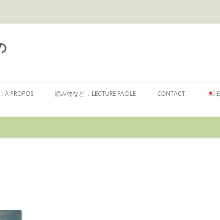
の
コ
ン
À PROPOS
読み物など ：LECTURE FACILE
CONTACT
テ
ン
ツ
へ
ス
キ
ッ
プ