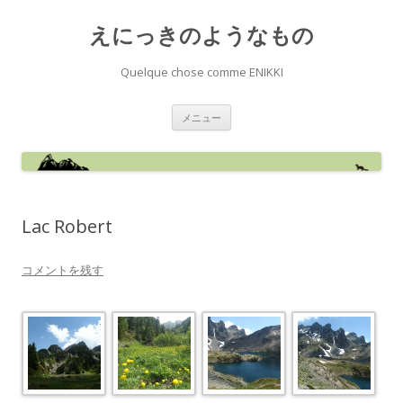
えにっきのようなもの
Quelque chose comme ENIKKI
コ
メニュー
ン
テ
ン
ツ
へ
ス
キ
ッ
Lac Robert
プ
コメントを残す