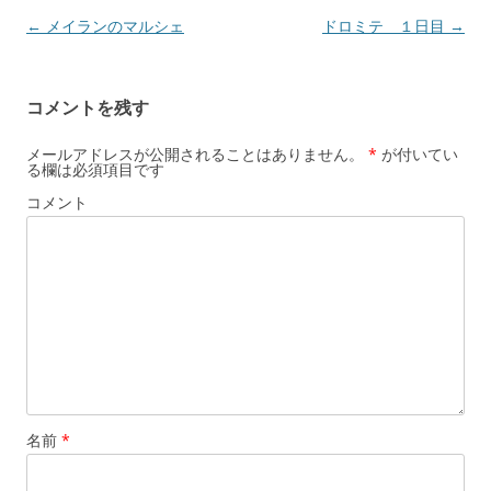
投
←
メイランのマルシェ
ドロミテ １日目
→
稿
ナ
コメントを残す
ビ
ゲ
メールアドレスが公開されることはありません。
*
が付いてい
る欄は必須項目です
ー
コメント
シ
ョ
ン
名前
*