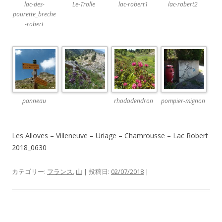
lac-des-
Le-Trolle
lac-robert1
lac-robert2
pourette_breche
-robert
panneau
rhododendron
pompier-mignon
Les Alloves – Villeneuve – Uriage – Chamrousse – Lac Robert
2018_0630
カテゴリー:
フランス
,
山
| 投稿日:
02/07/2018
|