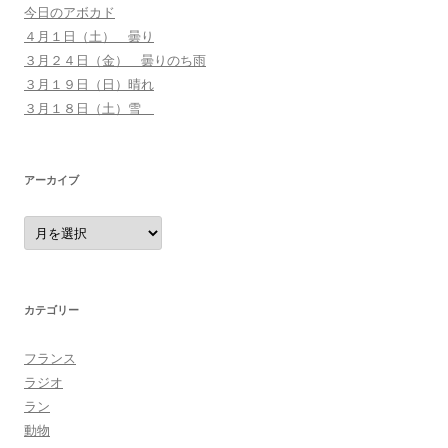
今日のアボカド
４月１日（土） 曇り
３月２４日（金） 曇りのち雨
３月１９日（日）晴れ
３月１８日（土）雪
アーカイブ
ア
ー
カ
イ
ブ
カテゴリー
フランス
ラジオ
ラン
動物