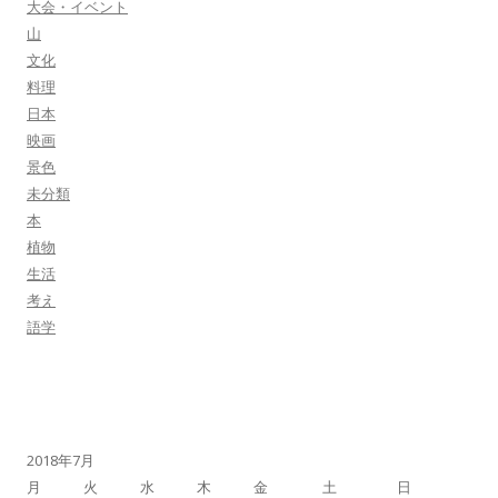
大会・イベント
山
文化
料理
日本
映画
景色
未分類
本
植物
生活
考え
語学
2018年7月
月
火
水
木
金
土
日