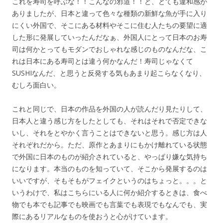
これを寿司を呼ぶな！！こんなの邪道！！と、とても違和感が
ありましたが、日本と違って色々な種類の新鮮な魚が手に入り
にくい外国で、そこにある材料やそこに住む人たちの要望に適
した形に発展していったんだなぁ、外国人にとって日本のお寿
司は何かとってもモダンでおしゃれな感じのものなんだな、こ
れは日本にある寿司とは違う何かなんだ！寿司じゃなくて
SUSHIなんだ、と思うと反発する気もあまり起こらなくなり、
むしろ面白い。
これと同じで、日本の作品を外国の人が読んだり見たりして、
日本人と違う感じ方をしたとしても、それはそれで否定できな
いし、それをとやかく言うことはできないと思う。感じ方は人
それぞれだから。ただ、原作とあまりにもかけ離れている状態
で外国に日本のものが紹介されていると、やっぱり嫌な気持ち
になります。本当のものを知っていて、そこから発展するのは
いいですが、そもそもがフェイクというのはちょっと。。。と
いうわけで、私はこちらにいる人に何か紹介するときは、食べ
物でも本でも記事でも映画でも言葉でも表現でもなんでも、実
際にあるリアルなものを使おうと心がけています。