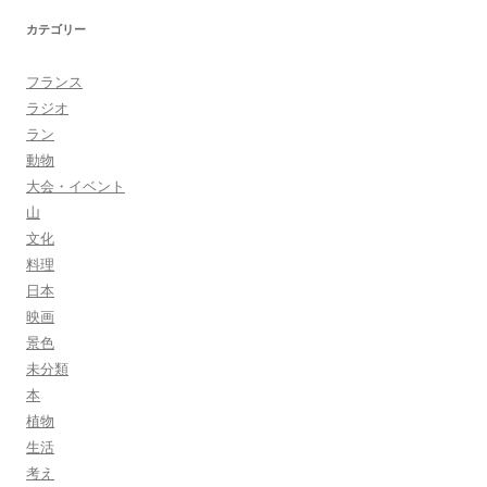
カテゴリー
フランス
ラジオ
ラン
動物
大会・イベント
山
文化
料理
日本
映画
景色
未分類
本
植物
生活
考え