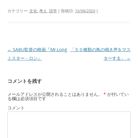
カテゴリー:
文化
,
考え
,
語学
| 投稿日:
13/06/2020
|
投
←
SABU監督の映画『Mr.Long
「５０種類の鳥の鳴き声をマス
稿
ミスター・ロン』
ターする」
→
ナ
ビ
コメントを残す
ゲ
ー
メールアドレスが公開されることはありません。
*
が付いてい
る欄は必須項目です
シ
コメント
ョ
ン