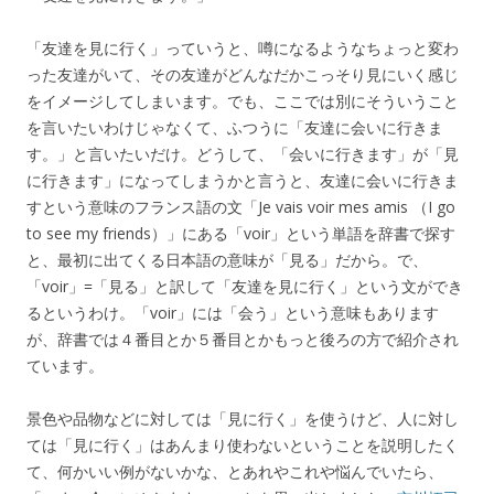
「友達を見に行く」っていうと、噂になるようなちょっと変わ
った友達がいて、その友達がどんなだかこっそり見にいく感じ
をイメージしてしまいます。でも、ここでは別にそういうこと
を言いたいわけじゃなくて、ふつうに「友達に会いに行きま
す。」と言いたいだけ。どうして、「会いに行きます」が「見
に行きます」になってしまうかと言うと、友達に会いに行きま
すという意味のフランス語の文「Je vais voir mes amis （I go
to see my friends）」にある「voir」という単語を辞書で探す
と、最初に出てくる日本語の意味が「見る」だから。で、
「voir」=「見る」と訳して「友達を見に行く」という文ができ
るというわけ。「voir」には「会う」という意味もあります
が、辞書では４番目とか５番目とかもっと後ろの方で紹介され
ています。
景色や品物などに対しては「見に行く」を使うけど、人に対し
ては「見に行く」はあんまり使わないということを説明したく
て、何かいい例がないかな、とあれやこれや悩んでいたら、