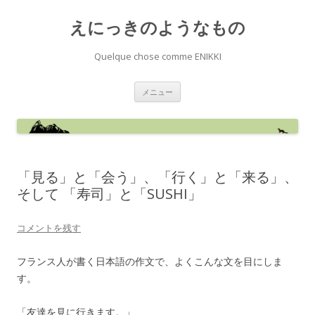
えにっきのようなもの
Quelque chose comme ENIKKI
コ
メニュー
ン
テ
ン
ツ
へ
ス
キ
ッ
「見る」と「会う」、「行く」と「来る」、
プ
そして 「寿司」と「SUSHI」
コメントを残す
フランス人が書く日本語の作文で、よくこんな文を目にしま
す。
「友達を見に行きます。」