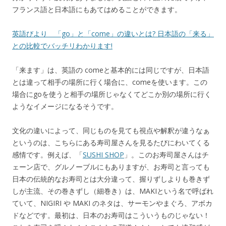
フランス語と日本語にもあてはめることができます。
英語びより 「go」と「come」の違いとは? 日本語の「来る」
との比較でバッチリわかります!
「来ます」は、英語の comeと基本的には同じですが、日本語
とは違って相手の場所に行く場合に、comeを使います。この
場合にgoを使うと相手の場所じゃなくてどこか別の場所に行く
ようなイメージになるそうです。
文化の違いによって、同じものを見ても視点や解釈が違うなぁ
というのは、こちらにある寿司屋さんを見るたびにわいてくる
感情です。例えば、「
SUSHI SHOP
」。このお寿司屋さんはチ
ェーン店で、グルノーブルにもありますが、お寿司と言っても
日本の伝統的なお寿司とは大分違って、握りずしよりも巻きず
しが主流、その巻きずし（細巻き）は、MAKIという名で呼ばれ
ていて、NIGIRI や MAKI のネタは、サーモンやまぐろ、アボカ
ドなどです。最初は、日本のお寿司はこういうものじゃない！