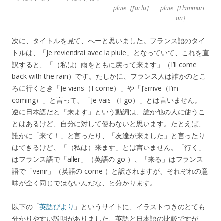
pluie［J’ai lu］
pluie［Flammari
on］
次に、タイトルを見て、へーと思いました。フランス語のタイ
トルは、「Je reviendrai avec la pluie」となっていて、これを直
訳すると、「（私は）雨をともに戻って来ます」（I’ll come
back with the rain）です。たしかに、フランス人は誰かのとこ
ろに行くとき「Je viens（I come）」や「J’arrive（I’m
coming）」と言って、「Je vais （I go）」とは言いません。
逆に日本語だと「来ます」という動詞は、誰か他の人に使うこ
とはあるけど、自分に対して使わないと思います。たとえば、
誰かに「来て！」と言ったり、「友達が来ました」と言ったり
はできるけど、「（私は）来ます」とは言いません。「行く」
はフランス語で「aller」（英語の go ）、「来る」はフランス
語で「venir」（英語の come ）と訳されますが、それぞれの意
味が全く同じではないんだな、と分かります。
以下の「
英語びより
」というサイトに、イラストつきのとても
分かりやすい説明がありました。英語と日本語の比較ですが、