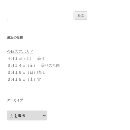
検
索
:
最近の投稿
今日のアボカド
４月１日（土） 曇り
３月２４日（金） 曇りのち雨
３月１９日（日）晴れ
３月１８日（土）雪
アーカイブ
ア
ー
カ
イ
ブ