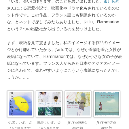
「いま、会いにゆきます」のことを思い出しました。
市川拓司
さんによる恋愛小説で、映画化やドラマ化もされているあのヒ
ット作です。この作品、フランス語にも翻訳されているのか
な、とネットで探してみたらありました。J’ai lu、Flammarion
という２つの出版社から出ているのを見つけました。
まず、表紙を見て驚きました。私のイメージする作品のイメー
ジとかけ離れていたから。J’ai luでは、なぜか着物を着た女性が
表紙になっていて、Flammarionでは、なぜか小さな女の子が表
紙になっています。フランス人からみた日本やアジアのイメー
ジに合わせて、売れやすいようにこういう表紙になったんでし
ょうか。。。
小説：いま、会
映画：いま、会
Je reviendrai
Je reviendrai
いにゆきます
いにゆきます
avec la
avec la