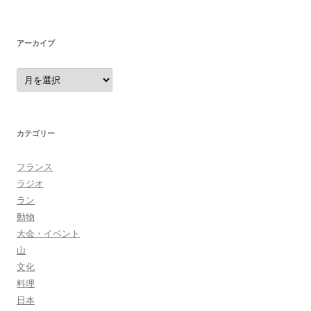
アーカイブ
ア
ー
カ
イ
ブ
カテゴリー
フランス
ラジオ
ラン
動物
大会・イベント
山
文化
料理
日本