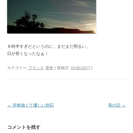
８時半すぎだというのに、まだまだ明るい。
日が長くなったなぁ！
カテゴリー:
フランス
,
景色
| 投稿日:
15/05/2017
|
投
←
辛抱強くて優しい対応
母の日
→
稿
ナ
コメントを残す
ビ