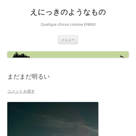
えにっきのようなもの
Quelque chose comme ENIKKI
コ
メニュー
ン
テ
ン
ツ
へ
ス
キ
ッ
まだまだ明るい
プ
コメントを残す